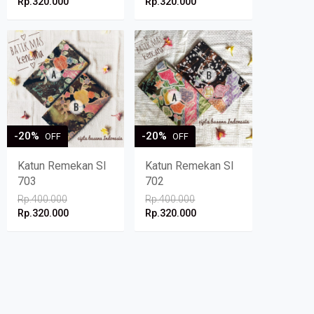
Rp.320.000
Rp.320.000
-20%
-20%
OFF
OFF
Katun Remekan SI
Katun Remekan SI
703
702
Rp.400.000
Rp.400.000
Rp.320.000
Rp.320.000