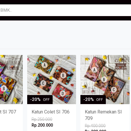
-20%
-20%
OFF
OFF
t SI 707
Katun Colet SI 706
Katun Remekan SI
709
Rp.250.000
Rp.200.000
Rp.400.000