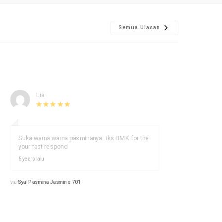
Semua Ulasan
Lia
Suka warna warna pasminanya...tks BMK for the
Su
your fast respond
yo
5 years lalu
5 y
via
Syal Pasmina Jasmine 701
via
Sya