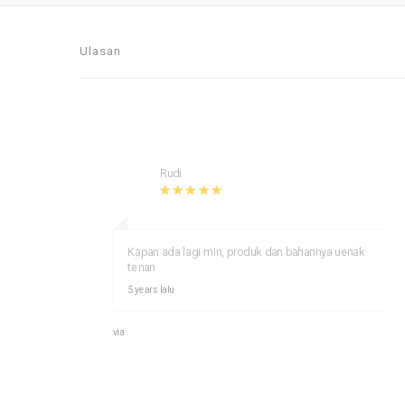
Ulasan
Rudi
he
Kapan ada lagi min, produk dan bahannya uenak
tenan
5 years lalu
via