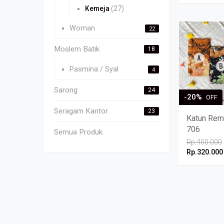
Kemeja
(27)
Woman
22
Moslem Batik
18
Pasmina / Syal
4
Sarong
24
-20%
OFF
Seragam Kantor
23
Katun Rem
706
Semua Produk
Rp.400.000
Rp.320.000