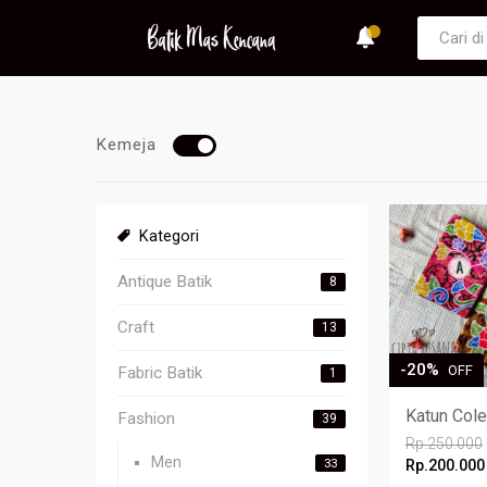
Kemeja
Kategori
Antique Batik
8
Craft
13
-20%
OFF
Fabric Batik
1
Katun Cole
Fashion
39
Rp.250.000
Men
33
Rp.200.000