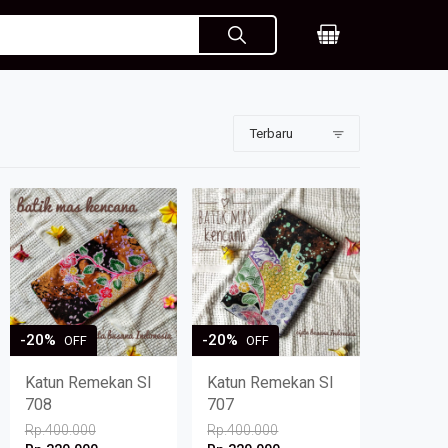
-20%
-20%
OFF
OFF
Katun Remekan SI
Katun Remekan SI
708
707
Rp.400.000
Rp.400.000