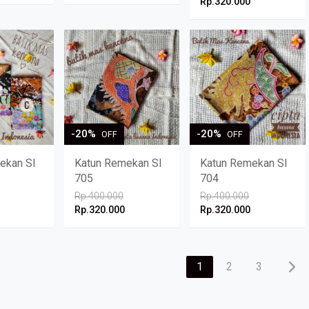
Rp.320.000
-20%
-20%
OFF
OFF
ekan SI
Katun Remekan SI
Katun Remekan SI
705
704
Rp.400.000
Rp.400.000
Rp.320.000
Rp.320.000
1
2
3