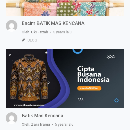
Encim BATIK MAS KENCANA
Oleh.
Uki Fattah
• 5 years lalu
BLOG
Batik Mas Kencana
Oleh.
Zara Irama
• 5 years lalu